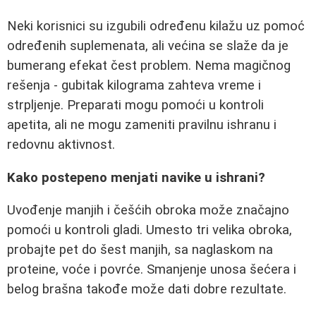
Neki korisnici su izgubili određenu kilažu uz pomoć
određenih suplemenata, ali većina se slaže da je
bumerang efekat čest problem. Nema magičnog
rešenja - gubitak kilograma zahteva vreme i
strpljenje. Preparati mogu pomoći u kontroli
apetita, ali ne mogu zameniti pravilnu ishranu i
redovnu aktivnost.
Kako postepeno menjati navike u ishrani?
Uvođenje manjih i češćih obroka može značajno
pomoći u kontroli gladi. Umesto tri velika obroka,
probajte pet do šest manjih, sa naglaskom na
proteine, voće i povrće. Smanjenje unosa šećera i
belog brašna takođe može dati dobre rezultate.