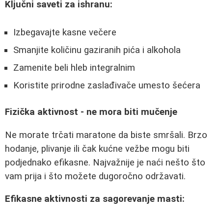
Ključni saveti za ishranu:
Izbegavajte kasne večere
Smanjite količinu gaziranih pića i alkohola
Zamenite beli hleb integralnim
Koristite prirodne zaslađivače umesto šećera
Fizička aktivnost - ne mora biti mučenje
Ne morate trčati maratone da biste smršali. Brzo
hodanje, plivanje ili čak kućne vežbe mogu biti
podjednako efikasne. Najvažnije je naći nešto što
vam prija i što možete dugoročno održavati.
Efikasne aktivnosti za sagorevanje masti: