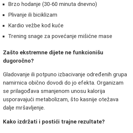
Brzo hodanje (30-60 minuta dnevno)
Plivanje ili biciklizam
Kardio vežbe kod kuće
Trening snage za povećanje mišićne mase
Zašto ekstremne dijete ne funkcionišu
dugoročno?
Gladovanje ili potpuno izbacivanje određenih grupa
namirnica obično dovodi do jo efekta. Organizam
se prilagođava smanjenom unosu kalorija
usporavajući metabolizam, što kasnije otežava
dalje mršavljenje.
Kako izdržati i postići trajne rezultate?