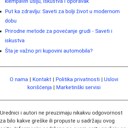
klempavih ušiju, iskustva i oporavak
Put ka zdravlju: Saveti za bolji život u modernom
dobu
Prirodne metode za povećanje grudi - Saveti i
iskustva
Šta je važno pri kupovini automobila?
O nama
|
Kontakt
|
Politika privatnosti
|
Uslovi
korišćenja
|
Marketinški servisi
Urednici i autori ne preuzimaju nikakvu odgovornost
za bilo kakve greške ili propuste u sadržaju ovog