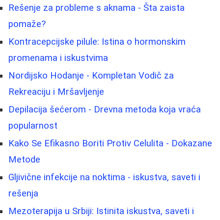
Rešenje za probleme s aknama - Šta zaista
pomaže?
Kontracepcijske pilule: Istina o hormonskim
promenama i iskustvima
Nordijsko Hodanje - Kompletan Vodič za
Rekreaciju i Mršavljenje
Depilacija šećerom - Drevna metoda koja vraća
popularnost
Kako Se Efikasno Boriti Protiv Celulita - Dokazane
Metode
Gljivične infekcije na noktima - iskustva, saveti i
rešenja
Mezoterapija u Srbiji: Istinita iskustva, saveti i