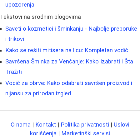
upozorenja
Tekstovi na srodnim blogovima
Saveti o kozmetici i šminkanju - Najbolje preporuke
i trikovi
Kako se rešiti mitisera na licu: Kompletan vodič
Savršena Šminka za Venčanje: Kako Izabrati i Šta
Tražiti
Vodič za obrve: Kako odabrati savršen proizvod i
nijansu za prirodan izgled
O nama
|
Kontakt
|
Politika privatnosti
|
Uslovi
korišćenja
|
Marketinški servisi