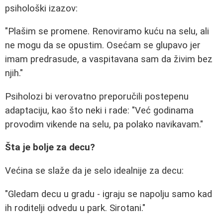
psihološki izazov:
"Plašim se promene. Renoviramo kuću na selu, ali
ne mogu da se opustim. Osećam se glupavo jer
imam predrasude, a vaspitavana sam da živim bez
njih."
Psiholozi bi verovatno preporučili postepenu
adaptaciju, kao što neki i rade: "Već godinama
provodim vikende na selu, pa polako navikavam."
Šta je bolje za decu?
Većina se slaže da je selo idealnije za decu:
"Gledam decu u gradu - igraju se napolju samo kad
ih roditelji odvedu u park. Sirotani."