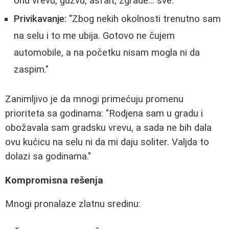
onu vrevu, gužvu, asfalt, zgrade... sve."
Privikavanje:
"Zbog nekih okolnosti trenutno sam
na selu i to me ubija. Gotovo ne čujem
automobile, a na početku nisam mogla ni da
zaspim."
Zanimljivo je da mnogi primećuju promenu
prioriteta sa godinama: "Rodjena sam u gradu i
obožavala sam gradsku vrevu, a sada ne bih dala
ovu kućicu na selu ni da mi daju soliter. Valjda to
dolazi sa godinama."
Kompromisna rešenja
Mnogi pronalaze zlatnu sredinu: