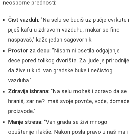
neosporne prednosti:
Čist vazduh:
"Na selu se budiš uz ptičje cvrkute i
piješ kafu u zdravom vazduhu, makar se fino
naspavaš," kaže jedan sagovornik.
Prostor za decu:
"Nisam ni osetila odgajanje
dece pored tolikog dvorišta. Za ljude je prirodnije
da žive u kući van gradske buke i nečistog
vazduha."
Zdravija ishrana:
"Na selu možeš i zdravo da se
hraniš, zar ne? Imaš svoje povrće, voće, domaće
proizvode."
Manje stresa:
"Van grada se živi mnogo
opuštenije i lakše. Nakon posla pravo u naš mali