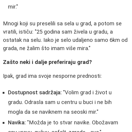
mir."
Mnogi koji su preselili sa sela u grad, a potom se
vratili, ističu: "25 godina sam živela u gradu, a
ostatak na selu. Iako je selo udaljeno samo 6km od
grada, ne žalim što imam više mira."
Zašto neki i dalje preferiraju grad?
Ipak, grad ima svoje nesporne prednosti:
Dostupnost sadržaja:
"Volim grad i život u
gradu. Odrasla sam u centru u buci i ne bih
mogla da se naviknem na seoski mir."
Navika:
"Možda je to stvar navike. Obožavam