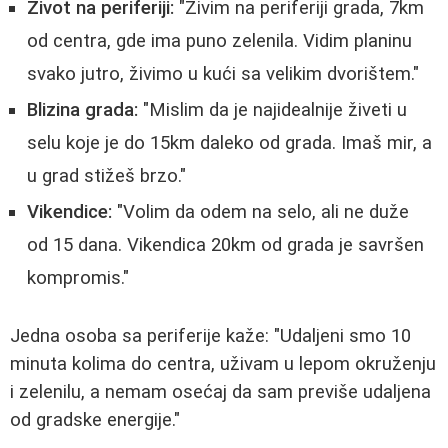
Život na periferiji:
"Živim na periferiji grada, 7km
od centra, gde ima puno zelenila. Vidim planinu
svako jutro, živimo u kući sa velikim dvorištem."
Blizina grada:
"Mislim da je najidealnije živeti u
selu koje je do 15km daleko od grada. Imaš mir, a
u grad stižeš brzo."
Vikendice:
"Volim da odem na selo, ali ne duže
od 15 dana. Vikendica 20km od grada je savršen
kompromis."
Jedna osoba sa periferije kaže: "Udaljeni smo 10
minuta kolima do centra, uživam u lepom okruženju
i zelenilu, a nemam osećaj da sam previše udaljena
od gradske energije."