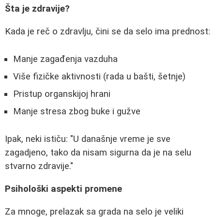
Šta je zdravije?
Kada je reč o zdravlju, čini se da selo ima prednost:
Manje zagađenja vazduha
Više fizičke aktivnosti (rada u bašti, šetnje)
Pristup organskijoj hrani
Manje stresa zbog buke i gužve
Ipak, neki ističu: "U današnje vreme je sve
zagadjeno, tako da nisam sigurna da je na selu
stvarno zdravije."
Psihološki aspekti promene
Za mnoge, prelazak sa grada na selo je veliki