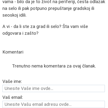
vama - bilo da je to život na periferiji, česta odlazak
na selo ili pak potpuno prepuštanje gradskoj ili
seoskoj idili.
A vi - da li ste za grad ili selo? Šta vam više
odgovara i zašto?
Komentari
Trenutno nema komentara za ovaj članak.
Vaše ime:
Vaš email: