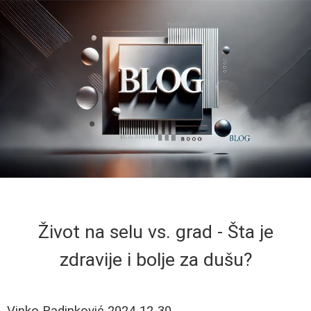
Život na selu vs. grad - Šta je
zdravije i bolje za dušu?
Vinko Radinković
2024-12-30