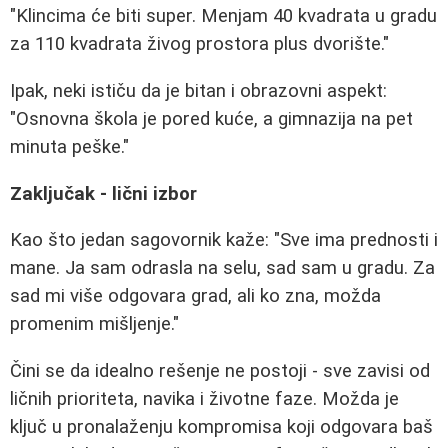
"Klincima će biti super. Menjam 40 kvadrata u gradu
za 110 kvadrata živog prostora plus dvorište."
Ipak, neki ističu da je bitan i obrazovni aspekt:
"Osnovna škola je pored kuće, a gimnazija na pet
minuta peške."
Zaključak - lični izbor
Kao što jedan sagovornik kaže: "Sve ima prednosti i
mane. Ja sam odrasla na selu, sad sam u gradu. Za
sad mi više odgovara grad, ali ko zna, možda
promenim mišljenje."
Čini se da idealno rešenje ne postoji - sve zavisi od
ličnih prioriteta, navika i životne faze. Možda je
ključ u pronalaženju kompromisa koji odgovara baš