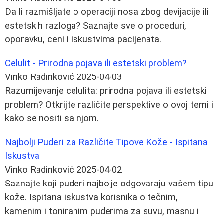
Da li razmišljate o operaciji nosa zbog devijacije ili
estetskih razloga? Saznajte sve o proceduri,
oporavku, ceni i iskustvima pacijenata.
Celulit - Prirodna pojava ili estetski problem?
Vinko Radinković
2025-04-03
Razumijevanje celulita: prirodna pojava ili estetski
problem? Otkrijte različite perspektive o ovoj temi i
kako se nositi sa njom.
Najbolji Puderi za Različite Tipove Kože - Ispitana
Iskustva
Vinko Radinković
2025-04-02
Saznajte koji puderi najbolje odgovaraju vašem tipu
kože. Ispitana iskustva korisnika o tečnim,
kamenim i toniranim puderima za suvu, masnu i