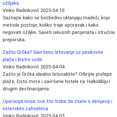
ožiljaka
Vinko Radinković
2025-04-10
Saznajte kako se bezbedno uklanjaju madeži, koje
metode postoje, koliko traje oporavak i kako
negovati ožiljke. Saveti iskusnih pacijenata i stručna
preporuka.
Zašto Grčka? Savršeno letovanje uz peskovite
plaže i bistre vode
Vinko Radinković
2025-04-04
Zašto je Grčka idealno letovalište? Otkrijte prelepe
plaže, čisto more i savršene hotele na Halkidikiju i
drugim destinacijama.
Operacija nosa: sve što treba da znate o devijaciji i
estetskim zahvatima
Vinko Radinković
2025-04-03