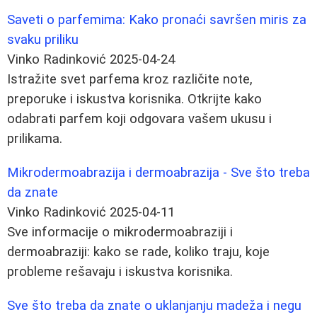
Saveti o parfemima: Kako pronaći savršen miris za
svaku priliku
Vinko Radinković
2025-04-24
Istražite svet parfema kroz različite note,
preporuke i iskustva korisnika. Otkrijte kako
odabrati parfem koji odgovara vašem ukusu i
prilikama.
Mikrodermoabrazija i dermoabrazija - Sve što treba
da znate
Vinko Radinković
2025-04-11
Sve informacije o mikrodermoabraziji i
dermoabraziji: kako se rade, koliko traju, koje
probleme rešavaju i iskustva korisnika.
Sve što treba da znate o uklanjanju madeža i negu