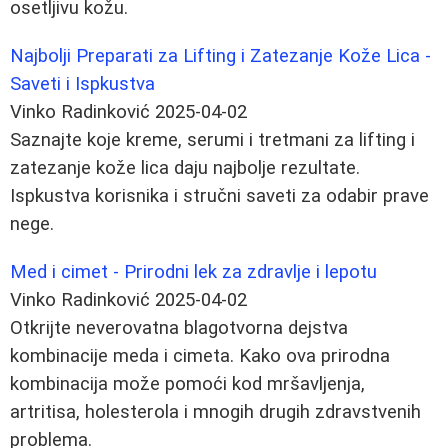
osetljivu kožu.
Najbolji Preparati za Lifting i Zatezanje Kože Lica -
Saveti i Ispkustva
Vinko Radinković
2025-04-02
Saznajte koje kreme, serumi i tretmani za lifting i
zatezanje kože lica daju najbolje rezultate.
Ispkustva korisnika i stručni saveti za odabir prave
nege.
Med i cimet - Prirodni lek za zdravlje i lepotu
Vinko Radinković
2025-04-02
Otkrijte neverovatna blagotvorna dejstva
kombinacije meda i cimeta. Kako ova prirodna
kombinacija može pomoći kod mršavljenja,
artritisa, holesterola i mnogih drugih zdravstvenih
problema.