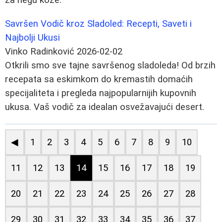
Savršen Vodič kroz Sladoled: Recepti, Saveti i
Najbolji Ukusi
Vinko Radinković
2026-02-02
Otkrili smo sve tajne savršenog sladoleda! Od brzih
recepata sa eskimkom do kremastih domaćih
specijaliteta i pregleda najpopularnijih kupovnih
ukusa. Vaš vodič za idealan osvežavajući desert.
◀
1
2
3
4
5
6
7
8
9
10
11
12
13
14
15
16
17
18
19
20
21
22
23
24
25
26
27
28
29
30
31
32
33
34
35
36
37