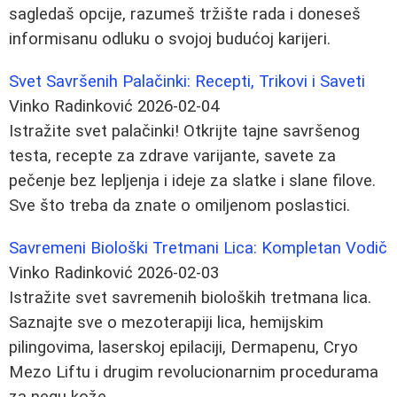
sagledaš opcije, razumeš tržište rada i doneseš
informisanu odluku o svojoj budućoj karijeri.
Svet Savršenih Palačinki: Recepti, Trikovi i Saveti
Vinko Radinković
2026-02-04
Istražite svet palačinki! Otkrijte tajne savršenog
testa, recepte za zdrave varijante, savete za
pečenje bez lepljenja i ideje za slatke i slane filove.
Sve što treba da znate o omiljenom poslastici.
Savremeni Biološki Tretmani Lica: Kompletan Vodič
Vinko Radinković
2026-02-03
Istražite svet savremenih bioloških tretmana lica.
Saznajte sve o mezoterapiji lica, hemijskim
pilingovima, laserskoj epilaciji, Dermapenu, Cryo
Mezo Liftu i drugim revolucionarnim procedurama
za negu kože.