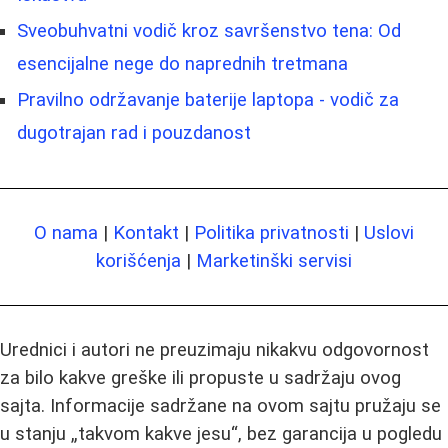
Sveobuhvatni vodič kroz savršenstvo tena: Od
esencijalne nege do naprednih tretmana
Pravilno održavanje baterije laptopa - vodič za
dugotrajan rad i pouzdanost
O nama
|
Kontakt
|
Politika privatnosti
|
Uslovi
korišćenja
|
Marketinški servisi
Urednici i autori ne preuzimaju nikakvu odgovornost
za bilo kakve greške ili propuste u sadržaju ovog
sajta. Informacije sadržane na ovom sajtu pružaju se
u stanju „takvom kakve jesu“, bez garancija u pogledu