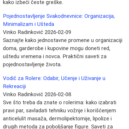
kako izbeći česte greške.
Pojednostavljenje Svakodnevnice: Organizacija,
Minimalizam i Ušteda
Vinko Radinković
2026-02-09
Saznajte kako jednostavne promene u organizaciji
doma, garderobe i kupovine mogu doneti red,
uštedu vremena i novca. Praktični saveti za
pojednostavljenje života.
Vodič za Rolere: Odabir, Učenje i Uživanje u
Rekreaciji
Vinko Radinković
2026-02-08
Sve što treba da znate o rolerima: kako izabrati
pravi par, savladati tehniku vožnje i korišćenjem
anticelulit masaža, dermolipektomije, lipolize i
drugih metoda za poboljšanje figure. Saveti za