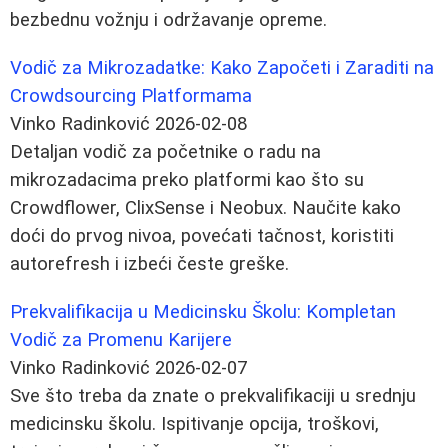
bezbednu vožnju i održavanje opreme.
Vodič za Mikrozadatke: Kako Započeti i Zaraditi na
Crowdsourcing Platformama
Vinko Radinković
2026-02-08
Detaljan vodič za početnike o radu na
mikrozadacima preko platformi kao što su
Crowdflower, ClixSense i Neobux. Naučite kako
doći do prvog nivoa, povećati tačnost, koristiti
autorefresh i izbeći česte greške.
Prekvalifikacija u Medicinsku Školu: Kompletan
Vodič za Promenu Karijere
Vinko Radinković
2026-02-07
Sve što treba da znate o prekvalifikaciji u srednju
medicinsku školu. Ispitivanje opcija, troškovi,