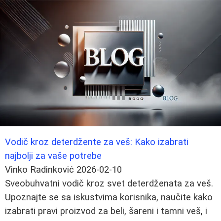
Vodič kroz deterdžente za veš: Kako izabrati
najbolji za vaše potrebe
Vinko Radinković
2026-02-10
Sveobuhvatni vodič kroz svet deterdženata za veš.
Upoznajte se sa iskustvima korisnika, naučite kako
izabrati pravi proizvod za beli, šareni i tamni veš, i