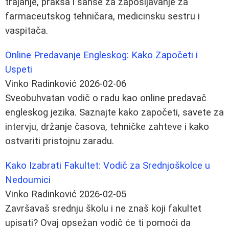
trajanje, praksa i šanse za zapošljavanje za
farmaceutskog tehničara, medicinsku sestru i
vaspitača.
Online Predavanje Engleskog: Kako Započeti i
Uspeti
Vinko Radinković
2026-02-06
Sveobuhvatan vodič o radu kao online predavač
engleskog jezika. Saznajte kako započeti, savete za
intervju, držanje časova, tehničke zahteve i kako
ostvariti pristojnu zaradu.
Kako Izabrati Fakultet: Vodič za Srednjoškolce u
Nedoumici
Vinko Radinković
2026-02-05
Završavaš srednju školu i ne znaš koji fakultet
upisati? Ovaj opsežan vodič će ti pomoći da