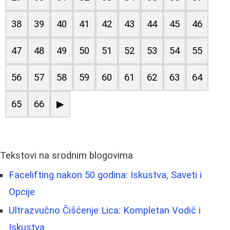
38
39
40
41
42
43
44
45
46
47
48
49
50
51
52
53
54
55
56
57
58
59
60
61
62
63
64
65
66
▶
Tekstovi na srodnim blogovima
Facelifting nakon 50 godina: Iskustva, Saveti i
Opcije
Ultrazvučno Čišćenje Lica: Kompletan Vodič i
Iskustva