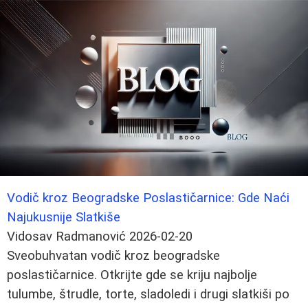
Vodič kroz Beogradske Poslastičarnice: Gde Naći
Najukusnije Slatkiše
Vidosav Radmanović
2026-02-20
Sveobuhvatan vodič kroz beogradske
poslastičarnice. Otkrijte gde se kriju najbolje
tulumbe, štrudle, torte, sladoledi i drugi slatkiši po