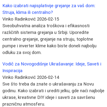
Kako izabrati najisplativije grejanje za vaš dom:
Struja, klima ili centralno?
Vinko Radinković
2026-02-15
Sveobuhvatna analiza troškova i efikasnosti
različitih sistema grejanja u Srbiji. Uporedite
centralno grejanje, grejanje na struju, toplotne
pumpe i inverter klime kako biste doneli najbolju
odluku za svoj dom.
Vodič za Novogodišnje Ukrašavanje: Ideje, Saveti i
Inspiracija
Vinko Radinković
2026-02-14
Sve što treba da znate o ukrašavanju za Novu
godinu. Kako izabrati i urediti jelku, gde naći najbolje
ukrase, kreativne DIY ideje i saveti za savršenu
prazničnu atmosferu.