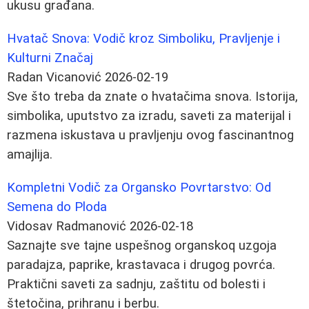
ukusu građana.
Hvatač Snova: Vodič kroz Simboliku, Pravljenje i
Kulturni Značaj
Radan Vicanović
2026-02-19
Sve što treba da znate o hvatačima snova. Istorija,
simbolika, uputstvo za izradu, saveti za materijal i
razmena iskustava u pravljenju ovog fascinantnog
amajlija.
Kompletni Vodič za Organsko Povrtarstvo: Od
Semena do Ploda
Vidosav Radmanović
2026-02-18
Saznajte sve tajne uspešnog organskoq uzgoja
paradajza, paprike, krastavaca i drugog povrća.
Praktični saveti za sadnju, zaštitu od bolesti i
štetočina, prihranu i berbu.