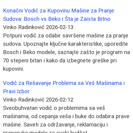
Konačni Vodič za Kupovinu Mašine za Pranje
Sudova: Bosch vs Beko i Šta je Zaista Bitno
Vinko Radinković
2026-02-13
Potpuni vodič za odabir savršene mašine za pranje
sudova. Upoznajte ključne karakteristike, uporedite
Bosch i Beko modele, saznajte zašto je program na
70 stepeni bitan i kako da izbegnete greške pri
kupovini.
Vodič za Rešavanje Problema sa Veš Mašinama i
Pravi Izbor
Vinko Radinković
2026-02-12
Sveobuhvatan vodič o problemima sa veš
mašinama, od cepanja veša i buke do odabira prave
mašine. Saveti za održavanje, reklamaciju i
preporuke modela za svaki budžet.