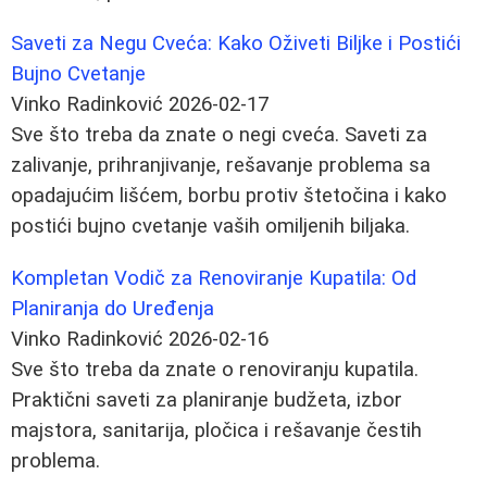
Saveti za Negu Cveća: Kako Oživeti Biljke i Postići
Buјno Cvetanje
Vinko Radinković
2026-02-17
Sve što treba da znate o negi cveća. Saveti za
zalivanje, prihranjivanje, rešavanje problema sa
opadajućim lišćem, borbu protiv štetočina i kako
postići bujno cvetanje vaših omiljenih biljaka.
Kompletan Vodič za Renoviranje Kupatila: Od
Planiranja do Uređenja
Vinko Radinković
2026-02-16
Sve što treba da znate o renoviranju kupatila.
Praktični saveti za planiranje budžeta, izbor
majstora, sanitarija, pločica i rešavanje čestih
problema.