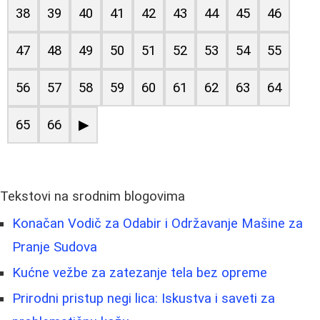
38
39
40
41
42
43
44
45
46
47
48
49
50
51
52
53
54
55
56
57
58
59
60
61
62
63
64
65
66
▶
Tekstovi na srodnim blogovima
Konačan Vodič za Odabir i Održavanje Mašine za
Pranje Sudova
Kućne vežbe za zatezanje tela bez opreme
Prirodni pristup negi lica: Iskustva i saveti za