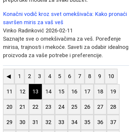
Konačni vodič kroz svet omekšivača: Kako pronaći
savršen miris za vaš veš
Vinko Radinković
2026-02-11
Saznajte sve o omekšivačima za veš. Poređenje
mirisa, trajnosti i mekoće. Saveti za odabir idealnog
proizvoda za vaše potrebe i preferencije.
◀
1
2
3
4
5
6
7
8
9
10
11
12
13
14
15
16
17
18
19
20
21
22
23
24
25
26
27
28
29
30
31
32
33
34
35
36
37