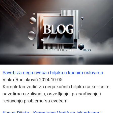
Saveti za negu cveća i biljaka u kućnim uslovima
Vinko Radinković
2024-10-05
Kompletan vodič za negu kućnih biljaka sa korisnim
savetima o zalivanju, osvetljenju, presađivanju i
rešavanju problema sa cvećem.
Kupus Dijeta - Kompletan Vodič sa Iskustvima i