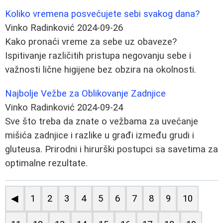
Koliko vremena posvećujete sebi svakog dana?
Vinko Radinković
2024-09-26
Kako pronaći vreme za sebe uz obaveze?
Ispitivanje različitih pristupa negovanju sebe i
važnosti lične higijene bez obzira na okolnosti.
Najbolje Vežbe za Oblikovanje Zadnjice
Vinko Radinković
2024-09-24
Sve što treba da znate o vežbama za uvećanje
mišića zadnjice i razlike u građi između grudi i
gluteusa. Prirodni i hirurški postupci sa savetima za
optimalne rezultate.
◀
1
2
3
4
5
6
7
8
9
10