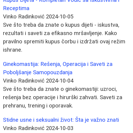
Receptima
Vinko Radinković
2024-10-05
Sve što treba da znate o kupus dijeti - iskustva,
rezultati i saveti za efikasno mršavljenje. Kako
pravilno spremiti kupus čorbu i izdržati ovaj režim
ishrane.
Ginekomastija: Rešenja, Operacija i Saveti za
Poboljšanje Samopouzdanja
Vinko Radinković
2024-10-04
Sve što treba da znate o ginekomastiji: uzroci,
rešenja bez operacije i hirurški zahvati. Saveti za
prehranu, trening i oporavak.
Stidne usne i seksualni život: Šta je važno znati
Vinko Radinković
2024-10-03