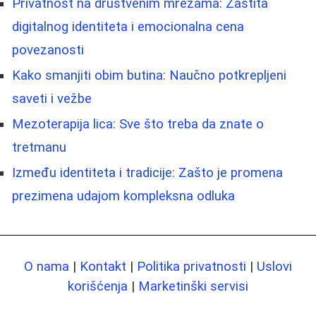
Privatnost na društvenim mrežama: Zaštita
digitalnog identiteta i emocionalna cena
povezanosti
Kako smanjiti obim butina: Naučno potkrepljeni
saveti i vežbe
Mezoterapija lica: Sve što treba da znate o
tretmanu
Između identiteta i tradicije: Zašto je promena
prezimena udajom kompleksna odluka
O nama
|
Kontakt
|
Politika privatnosti
|
Uslovi
korišćenja
|
Marketinški servisi