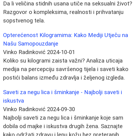
Da li veličina stidnih usana utiče na seksualni život?
Razgovor o kompleksima, realnosti i prihvatanju
sopstvenog tela.
Opterećenost Kilogramima: Kako Mediji Utječu na
Našu Samopouzdanje
Vinko Radinković
2024-10-01
Koliko su kilogrami zaista važni? Analiza uticaja
medija na percepciju savršenog tijela i saveti kako
postići balans između zdravlja i željenog izgleda.
Saveti za negu lica i šminkanje - Najbolji saveti i
iskustva
Vinko Radinković
2024-09-30
Najbolji saveti za negu lica i šminkanje koje sam
dobila od majke i iskustva drugih žena. Saznajte
kako održati zdravu i lepu kožu bez preteranih