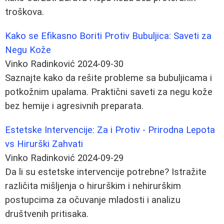
troškova.
Kako se Efikasno Boriti Protiv Bubuljica: Saveti za
Negu Kože
Vinko Radinković
2024-09-30
Saznajte kako da rešite probleme sa bubuljicama i
potkožnim upalama. Praktični saveti za negu kože
bez hemije i agresivnih preparata.
Estetske Intervencije: Za i Protiv - Prirodna Lepota
vs Hirurški Zahvati
Vinko Radinković
2024-09-29
Da li su estetske intervencije potrebne? Istražite
različita mišljenja o hirurškim i nehirurškim
postupcima za očuvanje mladosti i analizu
društvenih pritisaka.