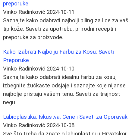
preporuke
Vinko Radinković
2024-10-11
Saznajte kako odabrati najbolji piling za lice za vaš
tip kože. Saveti za upotrebu, prirodni recepti i
preporuke za proizvode.
Kako Izabrati Najbolju Farbu za Kosu: Saveti i
Preporuke
Vinko Radinković
2024-10-10
Saznajte kako odabrati idealnu farbu za kosu,
izbegnite žućkaste odsjaje i saznajte koje nijanse
najbolje pristaju vašem tenu. Saveti za trajnost i
negu.
Labioplastika: Iskustva, Cene i Saveti za Oporavak
Vinko Radinković
2024-10-08
Sve što treba da znate o labioplastici u Hrvatskoj: