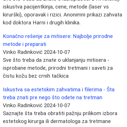
iskustva pacijentkinja, cene, metode (laser vs
kirurški), oporavak i rizici. Anonimni prikazi zahvata
kod doktora Harni i drugih klinika.
Konačno rešenje za mitisere: Najbolje prirodne
metode i preparati
Vinko Radinković
2024-10-07
Sve što treba da znate o uklanjanju mitisera -
isprobane metode, prirodni tretmani i saveti za
čistu kožu bez crnih tačkica
Iskustva sa estetskim zahvatima i filerima - Šta
treba znati pre nego što odete na tretman
Vinko Radinković
2024-10-07
Saznajte šta treba obratiti pažnju prilikom izbora
estetskog kirurga ili dermatologa za tretmane