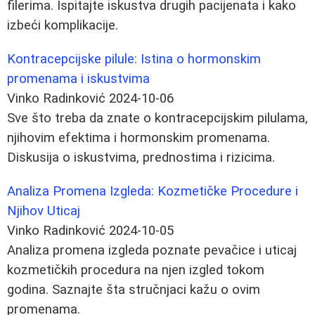
filerima. Ispitajte iskustva drugih pacijenata i kako
izbeći komplikacije.
Kontracepcijske pilule: Istina o hormonskim
promenama i iskustvima
Vinko Radinković
2024-10-06
Sve što treba da znate o kontracepcijskim pilulama,
njihovim efektima i hormonskim promenama.
Diskusija o iskustvima, prednostima i rizicima.
Analiza Promena Izgleda: Kozmetičke Procedure i
Njihov Uticaj
Vinko Radinković
2024-10-05
Analiza promena izgleda poznate pevačice i uticaj
kozmetičkih procedura na njen izgled tokom
godina. Saznajte šta stručnjaci kažu o ovim
promenama.